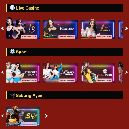
Live Casino
Sport
Sabung Ayam