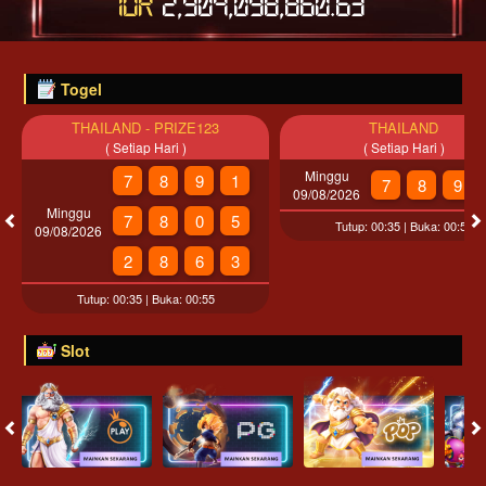
IDR
2,904,098,864.85
Togel
THAILAND - PRIZE123
THAILAND
( Setiap Hari )
( Setiap Hari )
Minggu
7
8
9
1
7
8
9
09/08/2026
Minggu
7
8
0
5
Tutup: 00:35 | Buka: 00:55
09/08/2026
2
8
6
3
Tutup: 00:35 | Buka: 00:55
Slot