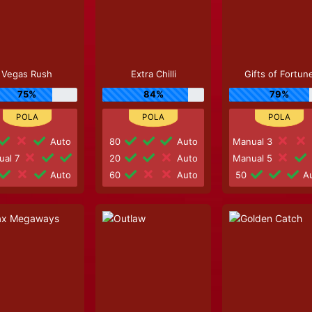
Vegas Rush
Extra Chilli
Gifts of Fortun
75%
84%
79%
Auto
80
Auto
Manual 3
ual 7
20
Auto
Manual 5
Auto
60
Auto
50
Au