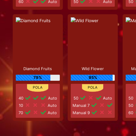
60
Auto
50
Auto
50
Diamond Fruits
Wild Flower
Ma
79%
95%
40
Auto
50
Auto
50
10
Auto
Manual 7
50
70
Auto
Manual 9
60