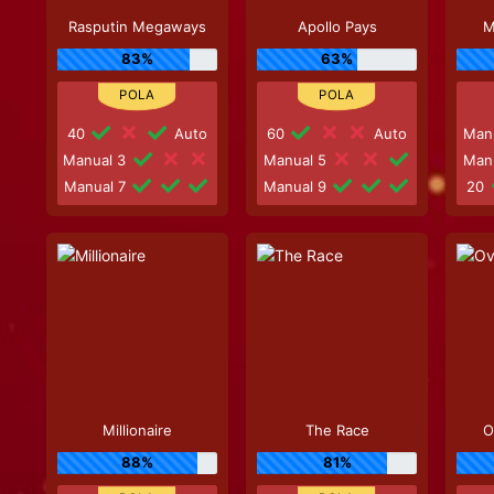
Rasputin Megaways
Apollo Pays
M
83%
63%
40
Auto
60
Auto
Man
Manual 3
Manual 5
Man
Manual 7
Manual 9
20
Millionaire
The Race
O
88%
81%