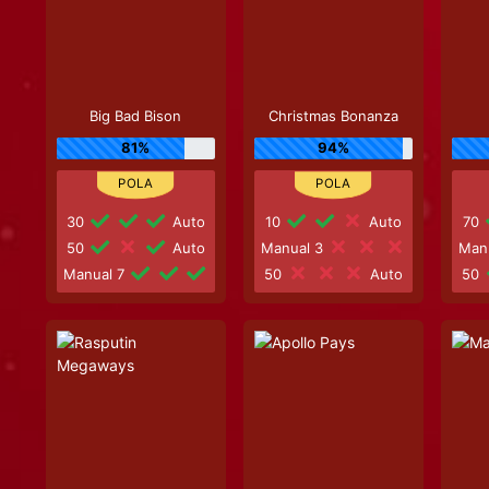
Big Bad Bison
Christmas Bonanza
81%
94%
30
Auto
10
Auto
70
50
Auto
Manual 3
Man
Manual 7
50
Auto
50