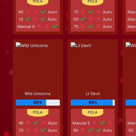
90
Auto
70
Auto
Man
10
Auto
50
Auto
Man
Manual 9
70
Auto
Man
Wild Unicorns
Lil Devil
69%
95%
40
Auto
Manual 5
Man
20
Auto
80
Auto
50