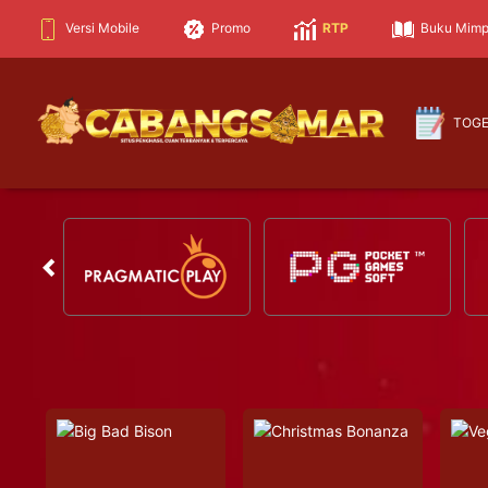
Versi Mobile
Promo
RTP
Buku Mimp
TOG