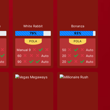
e
White Rabbit
Bonanza
79%
93%
Manual 9
50
Auto
60
Auto
20
Auto
to
90
Auto
20
Auto