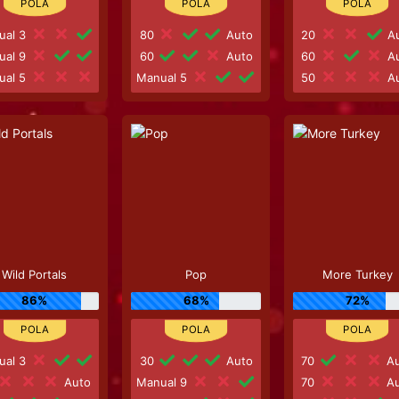
ual 3
80
Auto
20
Au
ual 9
60
Auto
60
Au
ual 5
Manual 5
50
Au
Wild Portals
Pop
More Turkey
86%
68%
72%
ual 3
30
Auto
70
Au
Auto
Manual 9
70
Au