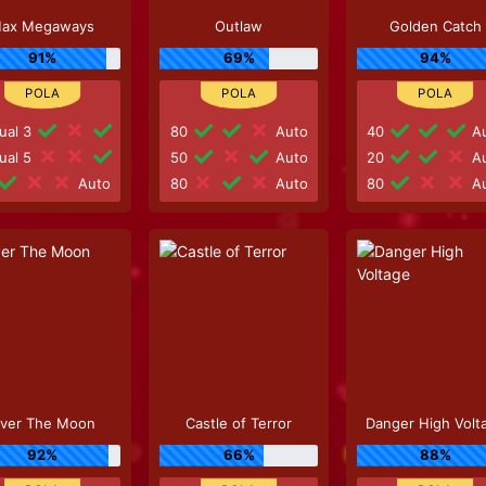
ax Megaways
Outlaw
Golden Catch
91%
69%
94%
ual 3
80
Auto
40
Au
ual 5
50
Auto
20
Au
Auto
80
Auto
80
Au
ver The Moon
Castle of Terror
Danger High Volt
92%
66%
88%