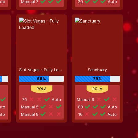
to
Manual 7
20
Auto
Slot Vegas - Fully Loaded
Sanctuary
66%
79%
70
Auto
Manual 9
to
Manual 5
60
Auto
to
Manual 9
10
Auto