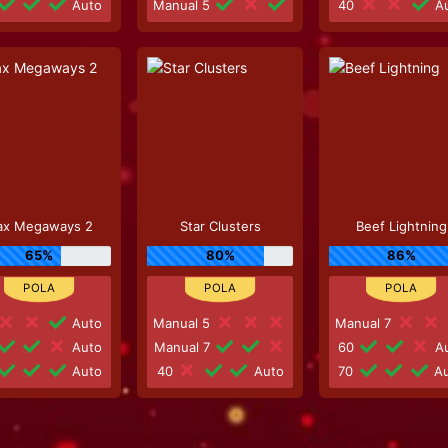
Auto
Manual 5
40
Au
x Megaways 2
Star Clusters
Beef Lightning
65%
80%
86%
Auto
Manual 5
Manual 7
Auto
Manual 7
60
Au
Auto
40
Auto
70
Au